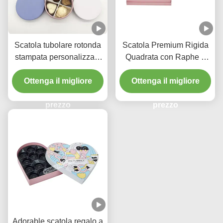
Scatola tubolare rotonda
Scatola Premium Rigida
stampata personalizzata
Quadrata con Raphe e
per cioccolato, scatola
Vassoio Blister Sicuro per
regalo cilindrica in carta
Ottenga il migliore
Confezioni Regalo di
Ottenga il migliore
rigida blu con divisorio
Cioccolato
prezzo
prezzo
Adorable scatola regalo a