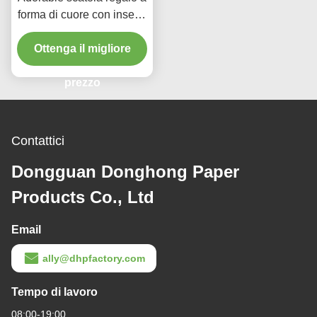
forma di cuore con inserto
di plastica scatola rigida
stampata su misura
Ottenga il migliore
prezzo
Contattici
Dongguan Donghong Paper
Products Co., Ltd
Email
ally@dhpfactory.com
Tempo di lavoro
08:00-19:00