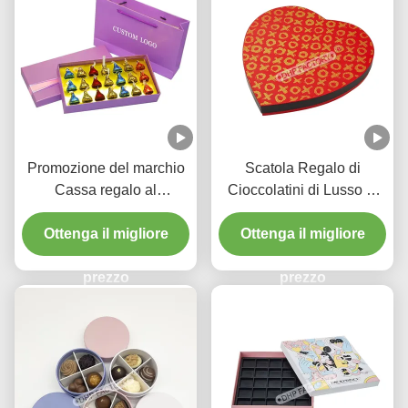
Promozione del marchio
Scatola Regalo di
Cassa regalo al
Cioccolatini di Lusso di
cioccolato con borsa da
Alta Gamma a Forma di
regalo rosa per i regali di
Ottenga il migliore
Cuore di San Valentino
Ottenga il migliore
festa
con Imballaggio Truffle e
prezzo
Divisori
prezzo